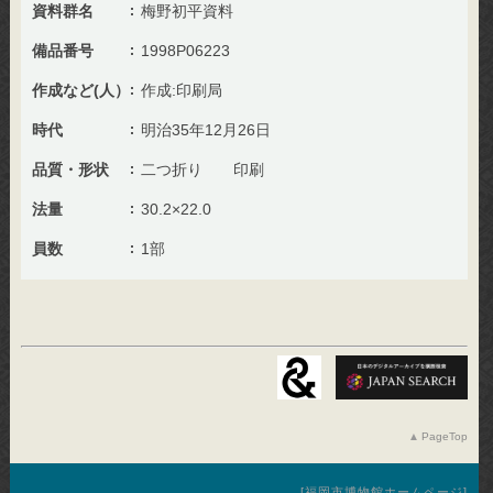
資料群名
梅野初平資料
備品番号
1998P06223
作成など(人）
作成:印刷局
時代
明治35年12月26日
品質・形状
二つ折り 印刷
法量
30.2×22.0
員数
1部
PageTop
福岡市博物館ホームページ