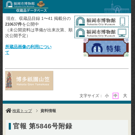
現在、収蔵品目録 1〜41 掲載分の
件
を公開中
210637
（未公開資料は準備が出来次第、順
次公開予定）
所蔵品画像の利用につい
て
大
文字サイズ：
小
中
検索トップ
資料情報
官報 第5846号附録