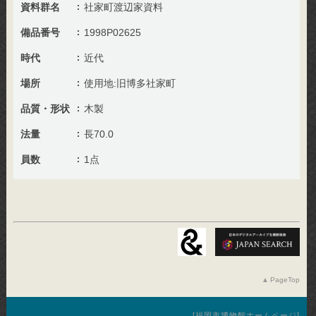
資料群名
社家町渡辺家資料
備品番号
1998P02625
時代
近代
場所
使用地:旧博多社家町
品質・形状
木製
法量
長70.0
員数
1点
PageTop
福岡市博物館ホームページ