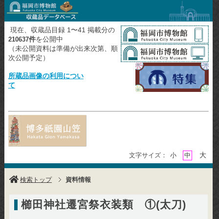
現在、収蔵品目録 1〜41 掲載分の
件
を公開中
210637
（未公開資料は準備が出来次第、順
次公開予定）
所蔵品画像の利用につい
て
大
文字サイズ：
小
中
検索トップ
資料情報
櫛田神社遷宮祭衣装類 ①(太刀)