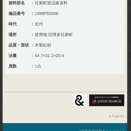
資料群名
社家町渡辺家資料
備品番号
1998P02606
時代
近代
場所
使用地:旧博多社家町
品質・形状
木製杉材
法量
44.7×31.2×20.4
員数
1点
PageTop
福岡市博物館ホームページ