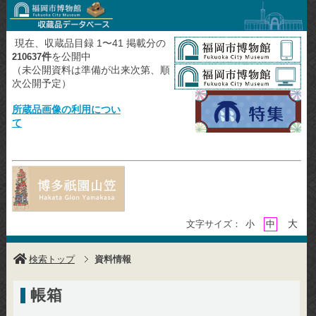
現在、収蔵品目録 1〜41 掲載分の
件
を公開中
210637
（未公開資料は準備が出来次第、順
次公開予定）
所蔵品画像の利用につい
て
大
文字サイズ：
小
中
検索トップ
資料情報
帳箱