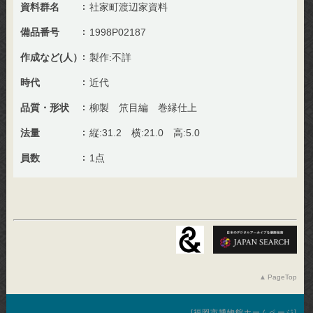
資料群名
社家町渡辺家資料
備品番号
1998P02187
作成など(人）
製作:不詳
時代
近代
品質・形状
柳製 笊目編 巻縁仕上
法量
縦:31.2 横:21.0 高:5.0
員数
1点
PageTop
福岡市博物館ホームページ