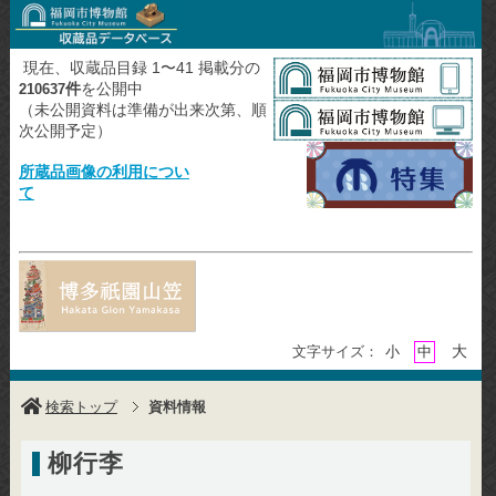
現在、収蔵品目録 1〜41 掲載分の
件
を公開中
210637
（未公開資料は準備が出来次第、順
次公開予定）
所蔵品画像の利用につい
て
大
文字サイズ：
小
中
検索トップ
資料情報
柳行李