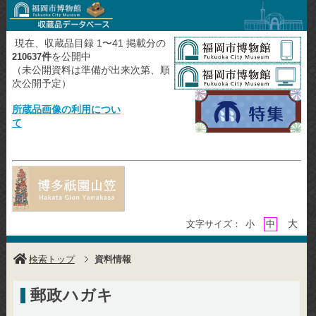
現在、収蔵品目録 1〜41 掲載分の
件
を公開中
210637
（未公開資料は準備が出来次第、順
次公開予定）
所蔵品画像の利用につい
て
大
文字サイズ：
小
中
検索トップ
資料情報
郵政ハガキ