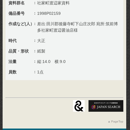
資料群名
社家町渡辺家資料
備品番号
1998P02159
作成など(人）
差出:田川郡後藤寺町下山庄次郎 宛所:筑前博
多社家町渡辺醤油店様
時代
大正
品質・形状
紙製
法量
縦:14.0 横:9.0
員数
1点
PageTop