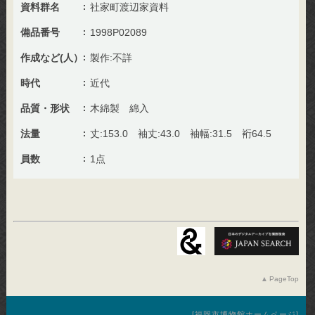
資料群名
社家町渡辺家資料
備品番号
1998P02089
作成など(人）
製作:不詳
時代
近代
品質・形状
木綿製 綿入
法量
丈:153.0 袖丈:43.0 袖幅:31.5 裄64.5
員数
1点
PageTop
福岡市博物館ホームページ