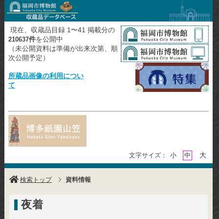
現在、収蔵品目録 1〜41 掲載分の
件
を公開中
210637
（未公開資料は準備が出来次第、順
次公開予定）
所蔵品画像の利用につい
て
大
文字サイズ：
小
中
検索トップ
資料情報
夜着