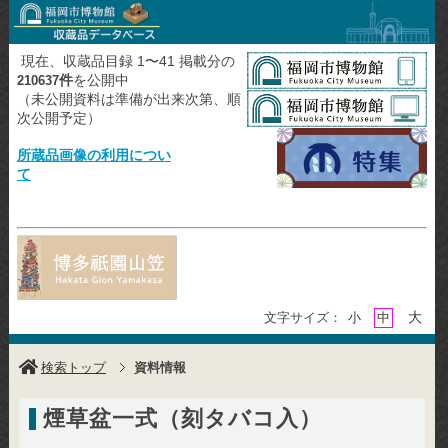
現在、収蔵品目録 1〜41 掲載分の
件
を公開中
210637
（未公開資料は準備が出来次第、順
次公開予定）
所蔵品画像の利用につい
て
大
文字サイズ：
小
中
検索トップ
資料情報
煙草盆一式（刻タバコ入）