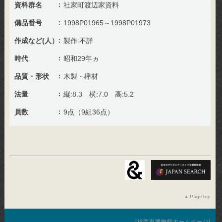
資料群名
社家町渡辺家資料
備品番号
1998P01965～1998P01973
作成など(人）
製作:不詳
時代
昭和29年ヵ
品質・形状
木製・欅材
法量
縦:8.3 横:7.0 高:5.2
員数
9点（9組36点）
PageTop
福岡市博物館ホームページ