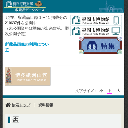
現在、収蔵品目録 1〜41 掲載分の
件
を公開中
210637
（未公開資料は準備が出来次第、順
次公開予定）
所蔵品画像の利用につい
て
大
文字サイズ：
小
中
検索トップ
資料情報
盃