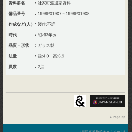
資料群名
社家町渡辺家資料
備品番号
1998P01907～1998P01908
作成など(人）
製作:不詳
時代
昭和3年ヵ
品質・形状
ガラス製
法量
径:4.0 高:6.9
員数
2点
PageTop
福岡市博物館ホームページ