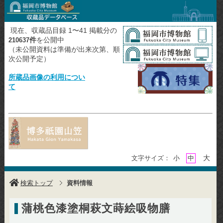
現在、収蔵品目録 1〜41 掲載分の
件
を公開中
210637
（未公開資料は準備が出来次第、順
次公開予定）
所蔵品画像の利用につい
て
大
文字サイズ：
小
中
検索トップ
資料情報
蒲桃色漆塗桐萩文蒔絵吸物膳