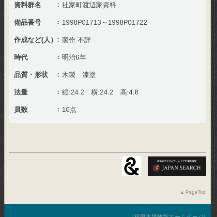
資料群名
社家町渡辺家資料
備品番号
1998P01713～1998P01722
作成など(人）
製作:不詳
時代
明治6年
品質・形状
木製 漆塗
法量
縦:24.2 横:24.2 高:4.8
員数
10点
PageTop
福岡市博物館ホームページ