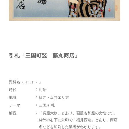
引札「三国町竪 藤丸商店」
資料名（ヨミ）
」
時代
明治
地域
福井・坂井エリア
テーマ
三国,引札
解説
「呉服太物」とあり、画題も和服の女性です。
枠外の右下に朱印で「福井西端」とあり、商店
名などを印刷した業者がわかります。