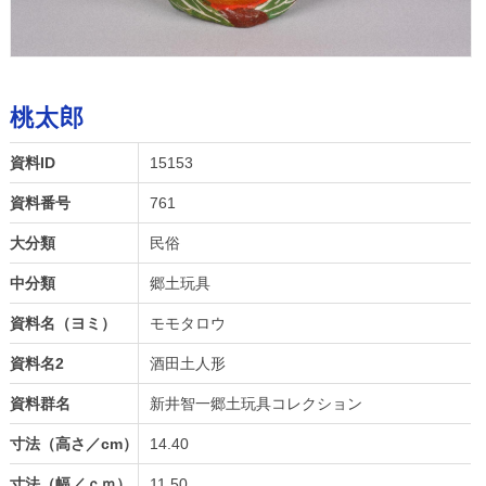
桃太郎
資料ID
15153
資料番号
761
大分類
民俗
中分類
郷土玩具
資料名（ヨミ）
モモタロウ
資料名2
酒田土人形
資料群名
新井智一郷土玩具コレクション
寸法（高さ／cm）
14.40
寸法（幅／ｃｍ）
11.50