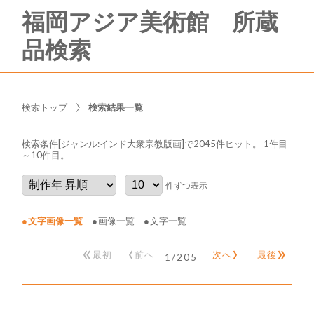
福岡アジア美術館 所蔵
品検索
検索トップ
検索結果一覧
検索条件[ジャンル:インド大衆宗教版画]で2045件ヒット
。 1件目
～10件目
。
件ずつ表示
文字画像一覧
画像一覧
文字一覧
«
‹
›
»
最初
前へ
次へ
最後
1
/
205