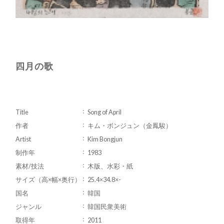
四月の歌
Title
Song of April
作者
キム・ボンジュン（金鳳駿）
Artist
Kim Bongjun
制作年
1983
素材/技法
木版、水彩・紙
サイズ（高×幅×奥行）
25.4×34.8×-
国名
韓国
ジャンル
韓国民衆美術
取得年
2011