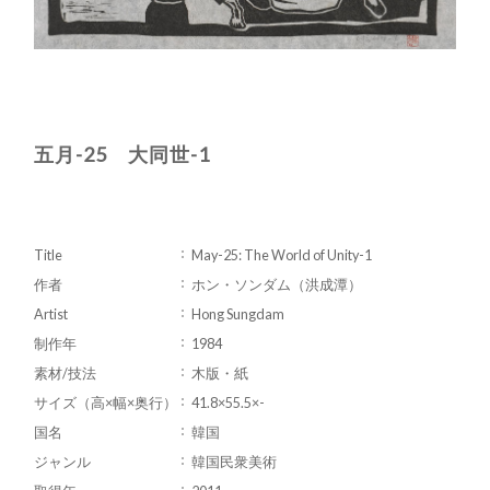
五月-25 大同世-1
Title
May-25: The World of Unity-1
作者
ホン・ソンダム（洪成潭）
Artist
Hong Sungdam
制作年
1984
素材/技法
木版・紙
サイズ（高×幅×奥行）
41.8×55.5×-
国名
韓国
ジャンル
韓国民衆美術