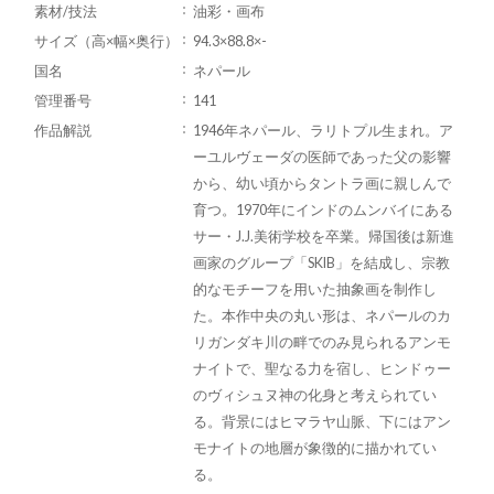
素材/技法
油彩・画布
サイズ（高×幅×奥行）
94.3×88.8×-
国名
ネパール
管理番号
141
作品解説
1946年ネパール、ラリトプル生まれ。ア
ーユルヴェーダの医師であった父の影響
から、幼い頃からタントラ画に親しんで
育つ。1970年にインドのムンバイにある
サー・J.J.美術学校を卒業。帰国後は新進
画家のグループ「SKIB」を結成し、宗教
的なモチーフを用いた抽象画を制作し
た。本作中央の丸い形は、ネパールのカ
リガンダキ川の畔でのみ見られるアンモ
ナイトで、聖なる力を宿し、ヒンドゥー
のヴィシュヌ神の化身と考えられてい
る。背景にはヒマラヤ山脈、下にはアン
モナイトの地層が象徴的に描かれてい
る。