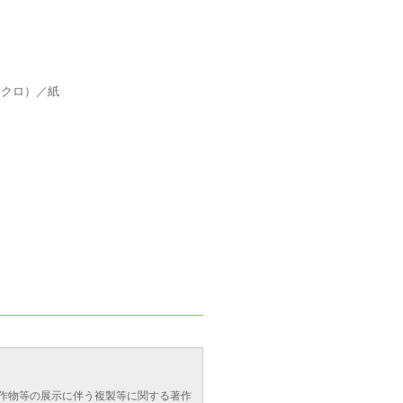
ノクロ）／紙
作物等の展示に伴う複製等に関する著作