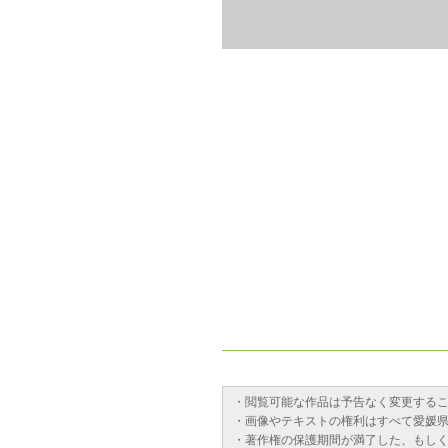
・閲覧可能な作品は予告なく変更する
・画像やテキストの権利はすべて愛媛
・著作権の保護期間が満了した、もし