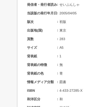
発信者・発行者読み
せいぶんしゃ
当該版の発行年月日
2005/04/05
版次
初版
出版地(国)
東京
頁数
283
サイズ
A5
背表紙
1
背表紙の特徴
無
背表紙の色
青
情報メディア分類
図書
ISBN
4-433-27285-X
和洋区分
和