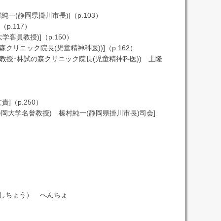
(静岡県掛川市長)]（p.103）
p.117）
員教授)]（p.150）
リニック院長(児童精神科医))]（p.162）
教授･林試の森クリニック院長(児童精神科医)) 土隆
]（p.250）
岡大学名誉教授) 榛村純一(静岡県掛川市長)司会]
しちょう） へんちょ