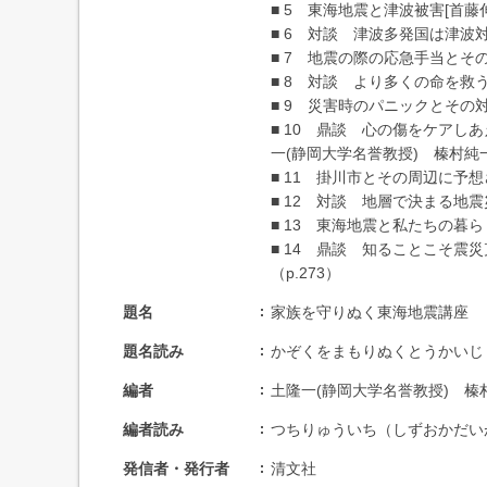
■ 5 東海地震と津波被害[首藤
■ 6 対談 津波多発国は津波対
■ 7 地震の際の応急手当とその
■ 8 対談 より多くの命を救う
■ 9 災害時のパニックとその対
■ 10 鼎談 心の傷をケアし
一(静岡大学名誉教授) 榛村純一
■ 11 掛川市とその周辺に予想
■ 12 対談 地層で決まる地震
■ 13 東海地震と私たちの暮ら
■ 14 鼎談 知ることこそ震
（p.273）
題名
家族を守りぬく東海地震講座
題名読み
かぞくをまもりぬくとうかいじ
編者
土隆一(静岡大学名誉教授) 榛
編者読み
つちりゅういち（しずおかだい
発信者・発行者
清文社