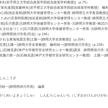
伸夫(岩手県立大学総合政策学部総合政策学科教授)]（p.75）
策先進国[首藤伸夫(岩手県立大学総合政策学部総合政策学科教授) 榛村純一
心得[池谷直樹(静岡大学保健管理センター教授･静岡県立大学客員教授)]（
ための災害時医療[池谷直樹(静岡大学保健管理センター教授･静岡県立大学客
処[石川憲彦(元静岡大学保健管理センター所長･元静岡大学教授･林試の森ク
あえる社会づくり[石川憲彦(元静岡大学保健管理センター所長･元静岡大学
(静岡県掛川市長)司会]（p.196）
される東海地震災害[土隆一(静岡大学名誉教授)]（p.204）
災害[土隆一(静岡大学名誉教授) 榛村純一(静岡県掛川市長)]（p.238）
し[石橋克彦(神戸大学都市安全研究センター教授)講演 静岡県掛川市･文責
災克服の第一歩[石橋克彦(神戸大学都市安全研究センター教授) 土隆一(静
しんこうざ
村純一(静岡県掛川市長) 編著
がくめいよきょうじゅ） しんむらじゅんいち（しずおかけんかけがわ