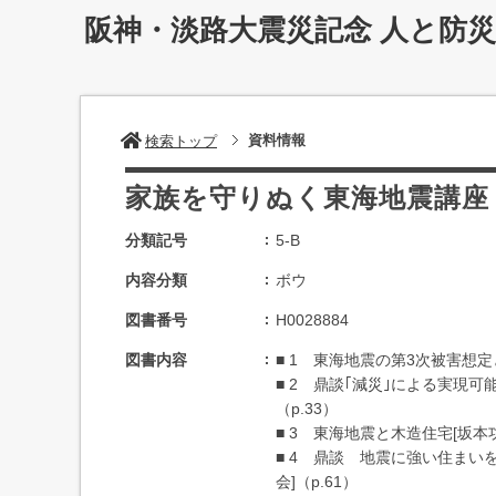
阪神・淡路大震災記念 人と防
資料情報
検索トップ
家族を守りぬく東海地震講座
分類記号
5-B
内容分類
ボウ
図書番号
H0028884
図書内容
■ 1 東海地震の第3次被害想定
■ 2 鼎談｢減災｣による実現
（p.33）
■ 3 東海地震と木造住宅[坂本
■ 4 鼎談 地震に強い住まい
会]（p.61）