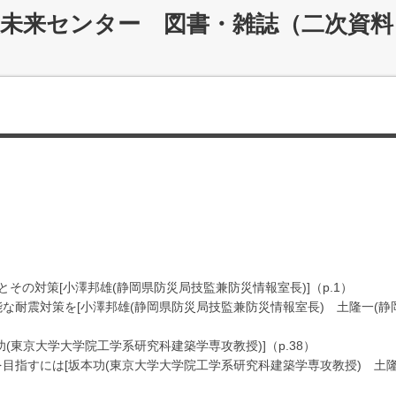
災未来センター 図書・雑誌（二次資料
とその対策[小澤邦雄(静岡県防災局技監兼防災情報室長)]（p.1）
可能な耐震対策を[小澤邦雄(静岡県防災局技監兼防災情報室長) 土隆一(静
功(東京大学大学院工学系研究科建築学専攻教授)]（p.38）
を目指すには[坂本功(東京大学大学院工学系研究科建築学専攻教授) 土隆