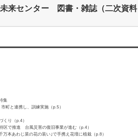
災未来センター 図書・雑誌（二次資料
特集
市町と連携し、訓練実施（p.5）
くり（p.4）
で推進 台風災害の復旧事業が進む（p.4）
1千万本あわじ菜の花の装い｣で手携え花壇に植栽（p.8）