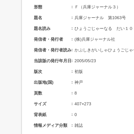
形態
Ｆ（兵庫ジャーナル３）
題名
兵庫ジャーナル 第1063号
題名読み
ひょうごじゃーなる だい１０
発信者・発行者
(株)兵庫ジャーナル社
発信者・発行者読み
かぶしきがいしゃひょうごじゃ
当該版の発行年月日
2005/05/23
版次
初版
出版地(国)
神戸
頁数
8
サイズ
407×273
背表紙
0
情報メディア分類
雑誌