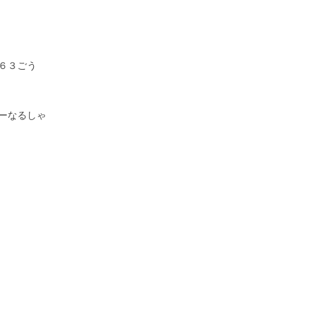
６３ごう
ーなるしゃ