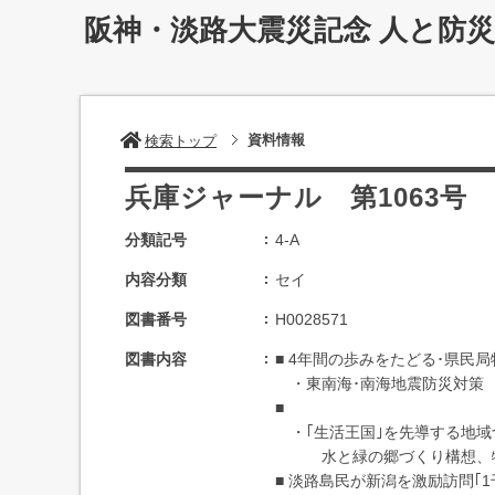
阪神・淡路大震災記念 人と防
資料情報
検索トップ
兵庫ジャーナル 第1063号
分類記号
4-A
内容分類
セイ
図書番号
H0028571
図書内容
■ 4年間の歩みをたどる･県民局
・東南海･南海地震防災対策 
■
・｢生活王国｣を先導する地域づ
水と緑の郷づくり構想、特区
■ 淡路島民が新潟を激励訪問｢