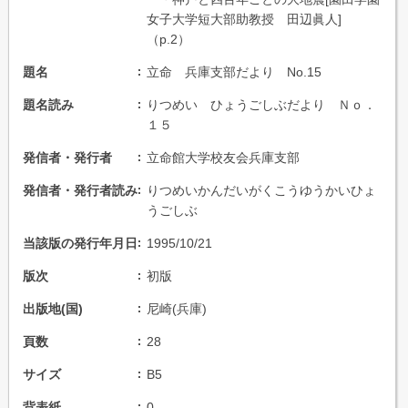
女子大学短大部助教授 田辺眞人]
（p.2）
題名
立命 兵庫支部だより No.15
題名読み
りつめい ひょうごしぶだより Ｎｏ．
１５
発信者・発行者
立命館大学校友会兵庫支部
発信者・発行者読み
りつめいかんだいがくこうゆうかいひょ
うごしぶ
当該版の発行年月日
1995/10/21
版次
初版
出版地(国)
尼崎(兵庫)
頁数
28
サイズ
B5
背表紙
0