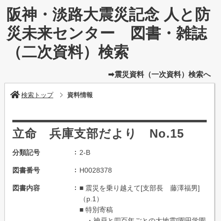
阪神・淡路大震災記念 人と防
災未来センター 図書・雑誌
（二次資料）検索
➡震災資料（一次資料）検索へ
検索トップ
資料情報
立命 兵庫支部だより No.15
分類記号
2-B
図書番号
H0028378
図書内容
■ 震災を乗り越えて[支部長 藤澤福男]
（p.1）
■ 特別寄稿
・神戸と四百年ごとの大地震[園田学園