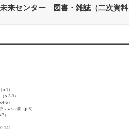
災未来センター 図書・雑誌（二次資料
p.1）
（p.2-3）
.4-5）
跡｣パネル展（p.6）
.7）
0-14）