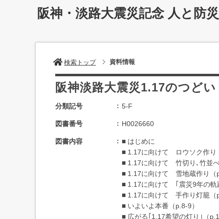
阪神・淡路大震災記念 人と防
資料情報
検索トップ
阪神淡路大震災1.17のつどい
分類記号
5-F
図書番号
H0026660
図書内容
■ はじめに
■ 1.17に向けて ロウソク作り（
■ 1.17に向けて 竹切り､竹並べ
■ 1.17に向けて 雪地蔵作り（p
■ 1.17に向けて ｢震災9年の軌
■ 1.17に向けて 手作り灯籠（p
■ いよいよ本番（p.8-9）
■ 広がる｢1.17希望の灯り｣（p.1