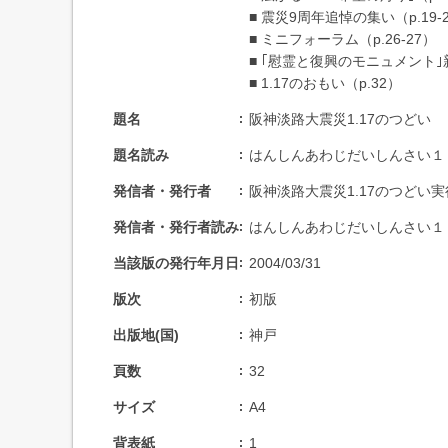
■ 震災9周年追悼の集い（p.19-
■ ミニフォーラム（p.26-27）
■ ｢慰霊と復興のモニュメント｣新
■ 1.17のおもい（p.32）
題名
阪神淡路大震災1.17のつどい
題名読み
はんしんあわじだいしんさい１
発信者・発行者
阪神淡路大震災1.17のつどい
発信者・発行者読み
はんしんあわじだいしんさい１
当該版の発行年月日
2004/03/31
版次
初版
出版地(国)
神戸
頁数
32
サイズ
A4
背表紙
1