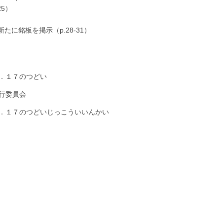
25）
たに銘板を掲示（p.28-31）
．１７のつどい
実行委員会
．１７のつどいじっこういいんかい