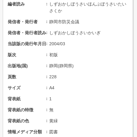
編者読み
しずおかしぼうさいほんぶぼうさいたい
さくか
発信者・発行者
静岡市防災会議
発信者・発行者読み
しずおかしぼうさいかいぎ
当該版の発行年月日
2004/03
版次
初版
出版地(国)
静岡(静岡県)
頁数
228
サイズ
A4
背表紙
1
背表紙の特徴
無
背表紙の色
黄緑
情報メディア分類
図書