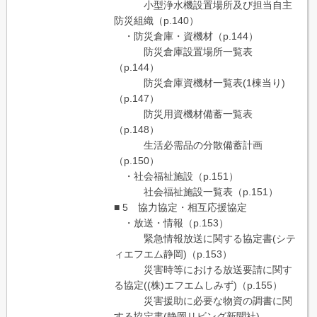
小型浄水機設置場所及び担当自主
防災組織（p.140）
・防災倉庫・資機材（p.144）
防災倉庫設置場所一覧表
（p.144）
防災倉庫資機材一覧表(1棟当り)
（p.147）
防災用資機材備蓄一覧表
（p.148）
生活必需品の分散備蓄計画
（p.150）
・社会福祉施設（p.151）
社会福祉施設一覧表（p.151）
■ 5 協力協定・相互応援協定
・放送・情報（p.153）
緊急情報放送に関する協定書(シテ
ィエフエム静岡)（p.153）
災害時等における放送要請に関す
る協定((株)エフエムしみず)（p.155）
災害援助に必要な物資の調書に関
する協定書(静岡リビング新聞社)