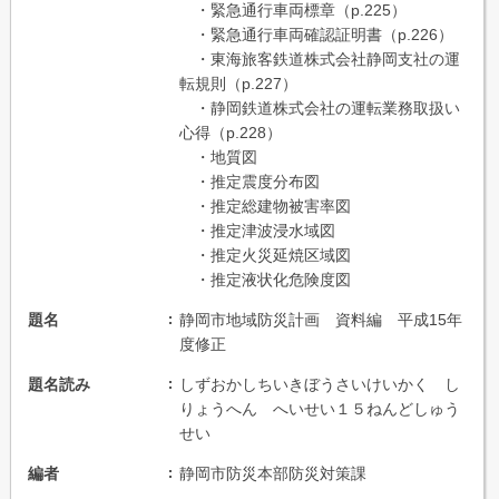
・緊急通行車両標章（p.225）
・緊急通行車両確認証明書（p.226）
・東海旅客鉄道株式会社静岡支社の運
転規則（p.227）
・静岡鉄道株式会社の運転業務取扱い
心得（p.228）
・地質図
・推定震度分布図
・推定総建物被害率図
・推定津波浸水域図
・推定火災延焼区域図
・推定液状化危険度図
題名
静岡市地域防災計画 資料編 平成15年
度修正
題名読み
しずおかしちいきぼうさいけいかく し
りょうへん へいせい１５ねんどしゅう
せい
編者
静岡市防災本部防災対策課