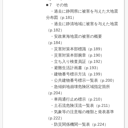
■ 7 その他
・過去に静岡県に被害を与えた大地震
分布図（p.181）
・過去に静清地域に被害を与えた地震
（p.182）
・安政東海地震の被害の概要
（p.184）
・災害対策本部標識（p.189）
・災害対策本部腕章（p.190）
・立ち入り検査員証（p.192）
・避難生活計画書（p.193）
・建物番号標示方法（p.199）
・公共建物番号標示一覧表（p.200）
・急傾斜地崩壊危険区域指定箇所
（p.204）
・車両通行止め標示（p.210）
・土石流危険渓流一覧表（p.211）
・気象等の注意報の種類と発表基準
（p.222）
・防災関係機関一覧表（p.224）