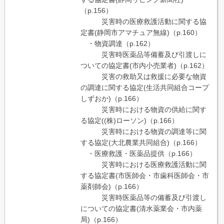
（p.156）
災害時の医療救護活動に関する協
定書(静岡市アマチュア無線)（p.160）
・物資調達（p.162）
災害時医薬品等備蓄及び引渡しに
ついての協定書(市内小売業者)（p.162）
災害の救助又は救援に必要な物資
の調達に関する協定(生活共同組合コープ
しずおか)（p.166）
災害時における物資の供給に関す
る協定((株)ローソン)（p.166）
災害時における物資の調達等に関
する協定(大北農業共同組合)（p.166）
・医療救護・医薬品提供（p.166）
災害時における医療救護活動に関
する協定書(市医師会・市歯科医師会・市
薬剤師会)（p.166）
災害時医薬品等の備蓄及び引渡し
についての協定書(清水薬業会・市内薬
局)（p.166）