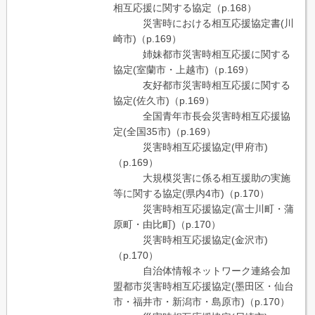
相互応援に関する協定（p.168）
災害時における相互応援協定書(川
崎市)（p.169）
姉妹都市災害時相互応援に関する
協定(室蘭市・上越市)（p.169）
友好都市災害時相互応援に関する
協定(佐久市)（p.169）
全国青年市長会災害時相互応援協
定(全国35市)（p.169）
災害時相互応援協定(甲府市)
（p.169）
大規模災害に係る相互援助の実施
等に関する協定(県内4市)（p.170）
災害時相互応援協定(富士川町・蒲
原町・由比町)（p.170）
災害時相互応援協定(金沢市)
（p.170）
自治体情報ネットワーク連絡会加
盟都市災害時相互応援協定(墨田区・仙台
市・福井市・新潟市・島原市)（p.170）