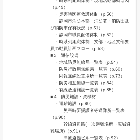
・時系列組織体制・現地活動部概念図
（p.49）
・災害時医療救護体制（p.50）
・静岡市消防本部・消防署・消防団及
び消防車保有状況（p.51）
・静岡市職員配備体制（p.52）
・時系列組織体制 支部・地区支部要
員の動員計画フロー（p.53）
■ 3 通信設備
・地域防災無線局一覧表（p.54）
・防災行政用無線局一覧表（p.60）
・同報無線設置場所一覧表（p.73）
・防災相互無線一覧表（p.84）
・有線放送施設一覧表（p.85）
■ 4 防災施設・資機材
・避難施設（p.90）
災害時要援護者等避難所一覧表
（p.90）
幹線避難路(一次避難場所→広域避
難場所)（p.91）
津波避難ビル一覧表（p.92）