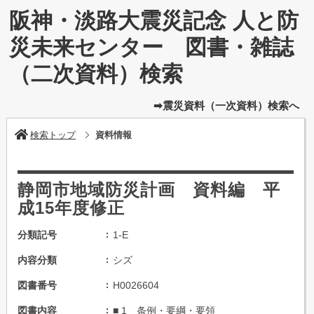
阪神・淡路大震災記念 人と防
災未来センター 図書・雑誌
（二次資料）検索
➡震災資料（一次資料）検索へ
検索トップ
資料情報
静岡市地域防災計画 資料編 平
成15年度修正
分類記号
1-E
内容分類
シズ
図書番号
H0026604
図書内容
■ 1 条例・要綱・要領