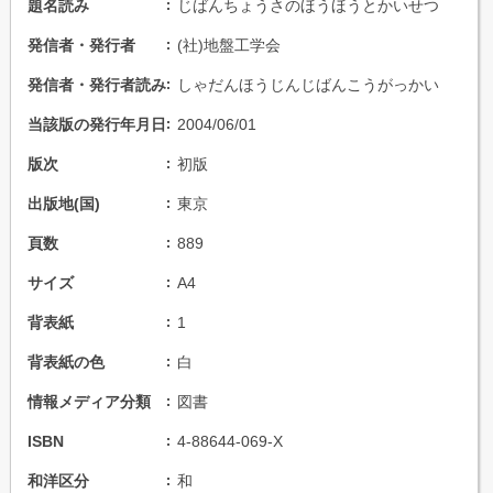
題名読み
じばんちょうさのほうほうとかいせつ
発信者・発行者
(社)地盤工学会
発信者・発行者読み
しゃだんほうじんじばんこうがっかい
当該版の発行年月日
2004/06/01
版次
初版
出版地(国)
東京
頁数
889
サイズ
A4
背表紙
1
背表紙の色
白
情報メディア分類
図書
ISBN
4-88644-069-X
和洋区分
和