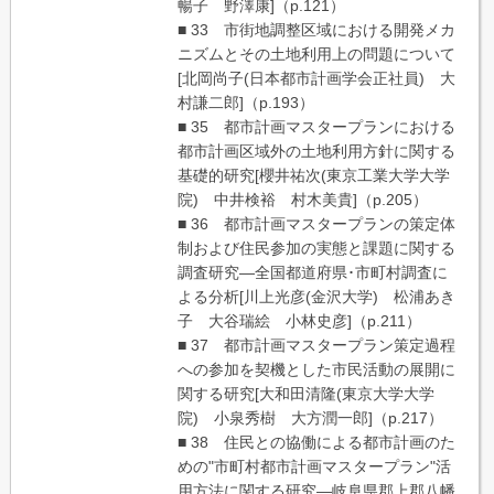
暢子 野澤康]（p.121）
■ 33 市街地調整区域における開発メカ
ニズムとその土地利用上の問題について
[北岡尚子(日本都市計画学会正社員) 大
村謙二郎]（p.193）
■ 35 都市計画マスタープランにおける
都市計画区域外の土地利用方針に関する
基礎的研究[櫻井祐次(東京工業大学大学
院) 中井検裕 村木美貴]（p.205）
■ 36 都市計画マスタープランの策定体
制および住民参加の実態と課題に関する
調査研究―全国都道府県･市町村調査に
よる分析[川上光彦(金沢大学) 松浦あき
子 大谷瑞絵 小林史彦]（p.211）
■ 37 都市計画マスタープラン策定過程
への参加を契機とした市民活動の展開に
関する研究[大和田清隆(東京大学大学
院) 小泉秀樹 大方潤一郎]（p.217）
■ 38 住民との協働による都市計画のた
めの"市町村都市計画マスタープラン"活
用方法に関する研究―岐阜県郡上郡八幡