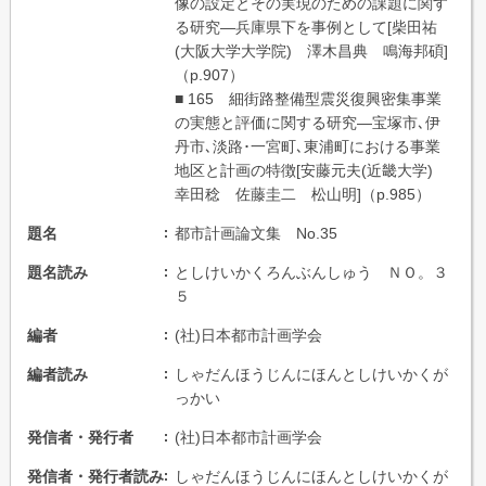
像の設定とその実現のための課題に関す
る研究―兵庫県下を事例として[柴田祐
(大阪大学大学院) 澤木昌典 鳴海邦碩]
（p.907）
■ 165 細街路整備型震災復興密集事業
の実態と評価に関する研究―宝塚市､伊
丹市､淡路･一宮町､東浦町における事業
地区と計画の特徴[安藤元夫(近畿大学)
幸田稔 佐藤圭二 松山明]（p.985）
題名
都市計画論文集 No.35
題名読み
としけいかくろんぶんしゅう ＮＯ。３
５
編者
(社)日本都市計画学会
編者読み
しゃだんほうじんにほんとしけいかくが
っかい
発信者・発行者
(社)日本都市計画学会
発信者・発行者読み
しゃだんほうじんにほんとしけいかくが