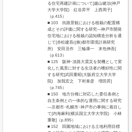
る住宅再建計画について[越山健治(神戸
大学大学院) 紅谷昇平 上西周子]
（p.415）
■ 103 街路景観における植栽の配置構
成とその評価に関する研究―神戸市開発
住宅地における植栽の認知構造分析を通
じて[赤松建吾((株)都市環境計画研究
所) 安田丑作 三輪康一 末包伸吾]
（p.613）
■ 125 阪神･淡路大震災を契機として変
化した風景に対する生活者の嗜好性に関
する研究[武田重昭(大阪府立大学大学
院) 加我宏之 下村泰彦 増田昇]
（p.745）
■ 150 地方分権に対応した委任条例と
自主条例との一体的な運用に関する研究
―京都市･札幌市･神戸市の事例に着目し
て[内海麻利(横浜国立大学大学院) 小林
重敬]（p.895）
■ 152 田園地域における土地利用目標