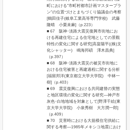
町における"市町村都市計画マスタープラ
ン"の位置づけとまちづくり協議会の考察
[鶴田佳子(岐阜工業高等専門学校) 武藤
隆晴 小栗未麻]（p.223）
■ 67 阪神･淡路大震災復興市街地にお
ける再建住宅による住宅地としての景觀
特性の変化に関する研究[高畠陽平((株)文
化シャッター) 鳴海邦碩 澤木昌典]
（p.397）
■ 68 阪神･淡路大震災の被災市街地に
おける住宅被害と再建過程に関する分析
[福留邦洋(東京都立大学大学院) 中林一
樹]（p.403）
■ 69 震災復興における共同建替の実態
と地区環境の変化に関する研究―神戸市
灰色･白地地域を対象として[野澤千絵(東
京大学大学院) 小泉秀樹 大方潤一郎]
（p.409）
■ 70 災害時における大規模住宅供給に
関する考察―1985年メキシコ地震におけ