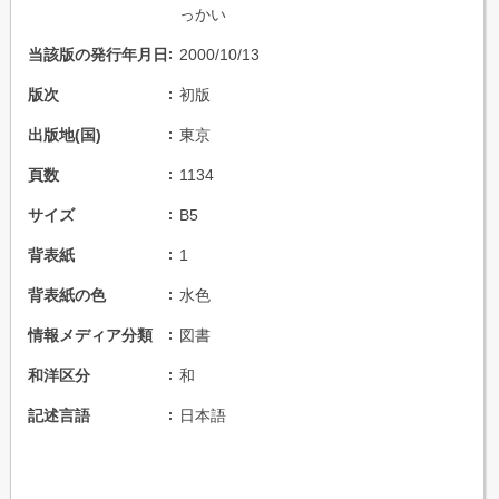
っかい
当該版の発行年月日
2000/10/13
版次
初版
出版地(国)
東京
頁数
1134
サイズ
B5
背表紙
1
背表紙の色
水色
情報メディア分類
図書
和洋区分
和
記述言語
日本語