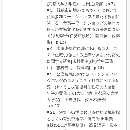
(京都大学大学院) 古田近鐵也]（p.7）
■ 3 既成市街地のまちづくりにおいて
住民参加ワークショップの果たす役割に
関する一考察―ワークショップの展開と
個人の意識変化を分析する方法論につい
て[坂野容子(伊勢市役所) 饗庭伸 佐藤
滋]（p.13）
■ 4 木造密集市街地におけるコミュニ
ティ住宅供給による近隣づきあいの変化
に関する研究[末村岳史((株)竹中工務
店) 志村秀明 佐藤滋]（p.19）
■ 5 公営住宅におけるコレクティブハ
ウジングのコミュニティ形成に関する研
究―ひょうご災害復興型住宅の入居後1
年半の変化より[大江七恵(京都府立大学
大学院) 上野勝代 佐々木伸子]
（p.25）
■ 21 密集市街地における住居環境指標
としての有効空地率の研究[原田敬美
((株)SEC計画事務所) 高見沢実 松本