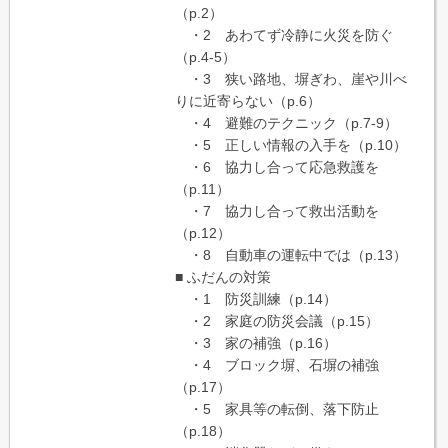
（p.2）
・2 あわてず冷静に火災を防ぐ
（p.4-5）
・3 狭い路地、塀ぎわ、崖や川べ
りに近寄らない（p.6）
・4 避難のテクニック（p.7-9）
・5 正しい情報の入手を（p.10）
・6 協力し合って応急救護を
（p.11）
・7 協力し合って救出活動を
（p.12）
・8 自動車の運転中では（p.13）
■ ふだんの対策
・1 防災訓練（p.14）
・2 家庭の防災会議（p.15）
・3 家の補強（p.16）
・4 ブロック塀、石塀の補強
（p.17）
・5 家具等の転倒、落下防止
（p.18）