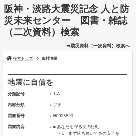
阪神・淡路大震災記念 人と防
災未来センター 図書・雑誌
（二次資料）検索
➡震災資料（一次資料）検索へ
検索トップ
資料情報
地震に自信を
分類記号
1-A
内容分類
ジチ
図書番号
H0025593
図書内容
■ あなたを守る次の行動
・1 まず落ち着いて身の安全を