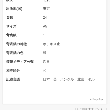
出版地(国)
東京
頁数
24
サイズ
A5
背表紙
1
背表紙の特徴
ホチキス止
背表紙の色
緑
情報メディア分類
図書
和洋区分
和
記述言語
日本 英 ハングル 北京 ポル
PageTop
人と防災未来センター