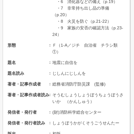
・6 消化器などの備え（p.19）
・7 非常持ち出し品の準備
（p.20）
・8 火災を防ぐ（p.21-22）
・9 家族の安否の確認方法（p.23-
24）
形態
Ｆ（1-A／ジチ 自治省 チラシ類
①）
題名
地震に自信を
題名読み
じしんにじしんを
著者・記事作成者
総務省消防庁防災課 (監修)
著者・記事作成者読み
そうむしょうしょうぼうちょうぼうさ
いか （かんしゅう）
発信者・発行者
(財)消防科学総合センター
発信者・発行者読み
しょうぼうかがくそうごうせんたー
版次
初版