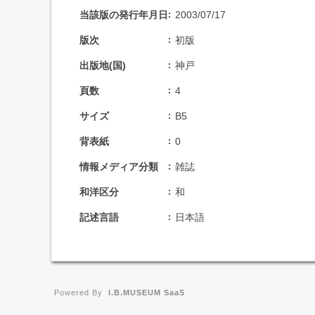
当該版の発行年月日
2003/07/17
版次
初版
出版地(国)
神戸
頁数
4
サイズ
B5
背表紙
0
情報メディア分類
雑誌
和洋区分
和
記述言語
日本語
Powered By
I.B.MUSEUM SaaS