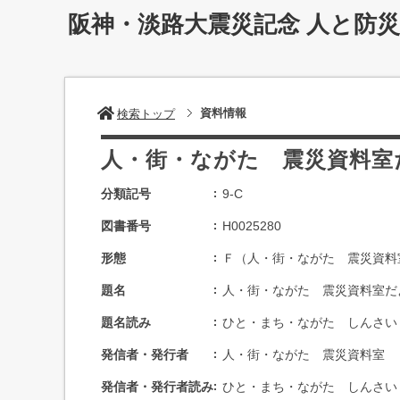
阪神・淡路大震災記念 人と防
資料情報
検索トップ
人・街・ながた 震災資料室
分類記号
9-C
図書番号
H0025280
形態
Ｆ（人・街・ながた 震災資料
題名
人・街・ながた 震災資料室だ
題名読み
ひと・まち・ながた しんさい
発信者・発行者
人・街・ながた 震災資料室
発信者・発行者読み
ひと・まち・ながた しんさい