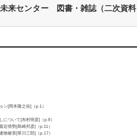
災未来センター 図書・雑誌（二次資料
[岡本隆之佑]（p.1）
ついて[布村明彦]（p.8）
情勢[島崎邦彦]（p.11）
被害[翠川三郎]（p.17）