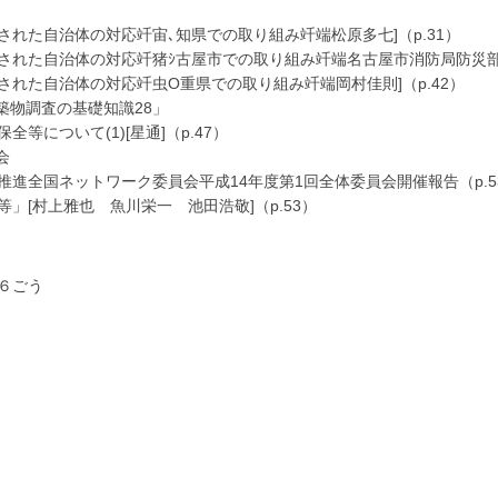
）
れた自治体の対応竏宙､知県での取り組み竏端松原多七]（p.31）
れた自治体の対応竏猪ｼ古屋市での取り組み竏端名古屋市消防局防災部防災
れた自治体の対応竏虫O重県での取り組み竏端岡村佳則]（p.42）
築物調査の基礎知識28」
について(1)[星通]（p.47）
会
進全国ネットワーク委員会平成14年度第1回全体委員会開催報告（p.5
[村上雅也 魚川栄一 池田浩敬]（p.53）
６ごう