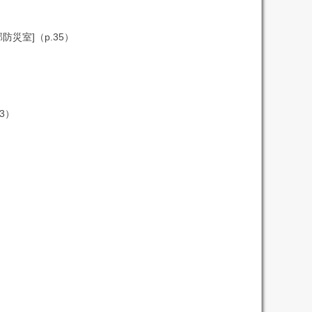
室]（p.35）
3）