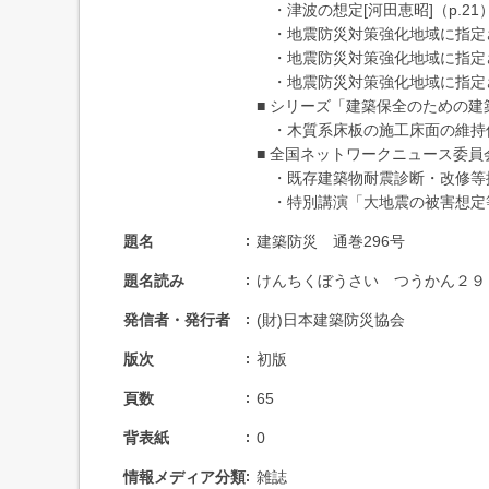
・津波の想定[河田恵昭]（p.21
・地震防災対策強化地域に指定さ
・地震防災対策強化地域に指定さ
・地震防災対策強化地域に指定さ
■ シリーズ「建築保全のための建
・木質系床板の施工床面の維持保全等
■ 全国ネットワークニュース委員
・既存建築物耐震診断・改修等推
・特別講演「大地震の被害想定等」
題名
建築防災 通巻296号
題名読み
けんちくぼうさい つうかん２９
発信者・発行者
(財)日本建築防災協会
版次
初版
頁数
65
背表紙
0
情報メディア分類
雑誌