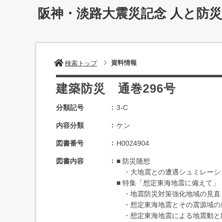
阪神・淡路大震災記念 人と防
資料情報
検索トップ
建築防災 通巻296号
分類記号
3-C
内容分類
ケン
図書番号
H0024904
図書内容
■ 防災随想
・大地震との遭遇シュミレーション
■ 特集「想定東海地震に備えて」
・地震防災対策強化地域の見直しに
・想定東海地震とその震源域の最近
・想定東海地震による地震動と建物