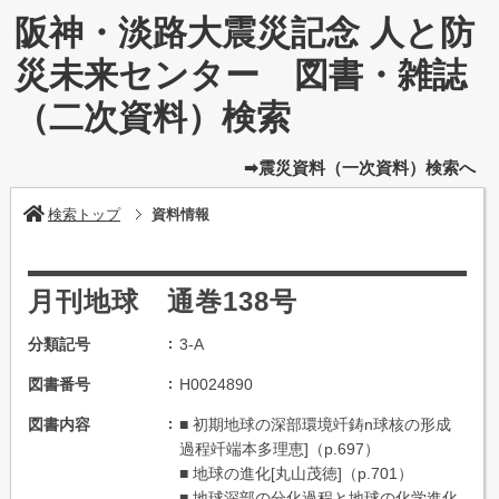
阪神・淡路大震災記念 人と防
災未来センター 図書・雑誌
（二次資料）検索
➡震災資料（一次資料）検索へ
検索トップ
資料情報
月刊地球 通巻138号
分類記号
3-A
図書番号
H0024890
図書内容
■ 初期地球の深部環境竏鋳n球核の形成
過程竏端本多理恵]（p.697）
■ 地球の進化[丸山茂徳]（p.701）
■ 地球深部の分化過程と地球の化学進化