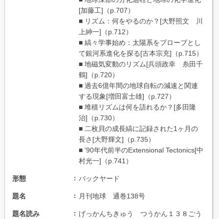
[加藤工]（p.707）
■ リズム：何をやるのか？[大野照文 川
上紳一]（p.712）
■ 縞々学事始め：太陽系をプローブとし
て銀河系進化を探る[古本宗充]（p.715）
■ 地磁気変動のリズム[兵頭政幸 糸田千
鶴]（p.720）
■ 過去6億年間の地球自転の減速と関連
する現象[増田富士雄]（p.727）
■ 堆積リズムは何を語れるか？[多田隆
治]（p.730）
■ 二枚貝の成長縞に記録された1ヶ月の
長さ[大野輝文]（p.735）
■ '90年代前半のExtensional Tectonics[中
村光一]（p.741）
形態
バックヤード
題名
月刊地球 通巻138号
題名読み
げっかんちきゅう つうかん１３８ごう