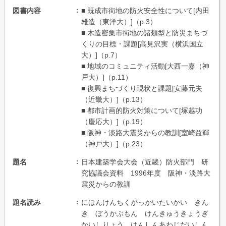
図書内容
■ 既成市街地の防火安全性について[内田
雄造（東洋大）]（p.3）
■ 木造密集市街地の諸類型と防災まちづ
くりの目標・課題[高見沢実（横浜国立
大）]（p.7）
■ 地域のコミュニティ活動[大西一嘉（神
戸大）]（p.11）
■ 復興まちづくり現状と課題[安藤元夫
（近畿大）]（p.13）
■ 都市計画的防火対策について[塚越功
（慶応大）]（p.19）
■ 阪神・淡路大震災からの教訓[室崎益輝
（神戸大）]（p.23）
題名
日本建築学会大会（近畿）防火部門 研
究協議会資料 1996年度 阪神・淡路大
震災からの教訓
題名読み
にほんけんちくがっかいたいかい きん
き ぼうかぶもん けんきゅうきょうぎ
かいしりょう はんしんあわじだいしん