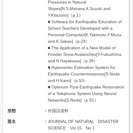
Pressures in Natural
Slopes[N.S.Mshana A.Suzuki and
Y.Kitazono]（p.1）
■ Software for Earthquake Education of
School Teachers Developed with a
Personal Computer[K.Takimoto F.Miura
and K.Sakao]（p.29）
■ The Application of a New Model of
Powder Snow Avalanches[Y.Fukushima
and N.Hayakawa]（p.39）
■ Hypocenter Estimation System for
Earthquake Countermeasures[S.Noda
and H.Kano]（p.53）
■ Optimum Post-Earthquake Restoration
of a Telephone System Using Neural
Networks[S.Noda]（p.91）
形態
外国語資料
題名
JOURNAL OF NATURAL DISASTER
SCIENCE Vol.15 No.1