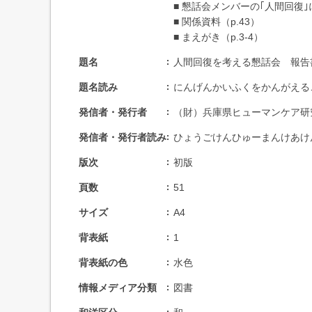
■ 懇話会メンバーの｢人間回復｣に
■ 関係資料（p.43）
■ まえがき（p.3-4）
題名
人間回復を考える懇話会 報告
題名読み
にんげんかいふくをかんがえる
発信者・発行者
（財）兵庫県ヒューマンケア研
発信者・発行者読み
ひょうごけんひゅーまんけあけ
版次
初版
頁数
51
サイズ
A4
背表紙
1
背表紙の色
水色
情報メディア分類
図書