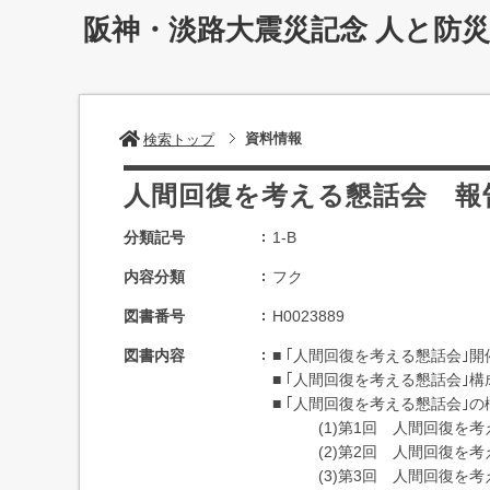
阪神・淡路大震災記念 人と防
資料情報
検索トップ
人間回復を考える懇話会 報
分類記号
1-B
内容分類
フク
図書番号
H0023889
図書内容
■ ｢人間回復を考える懇話会｣開
■ ｢人間回復を考える懇話会｣構
■ ｢人間回復を考える懇話会｣の概
(1)第1回 人間回復を考
(2)第2回 人間回復を考
(3)第3回 人間回復を考