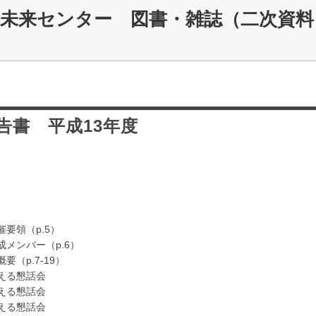
災未来センター 図書・雑誌（二次資料
告書 平成13年度
催要領（p.5）
成メンバー（p.6）
要（p.7-19）
える懇話会
える懇話会
える懇話会