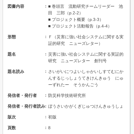
図書内容
■ 巻頭言 流動研究チームリーダー 池
田 三郎（p.2-2）
■ プロジェクト概要（p.3-3）
■ プロジェクト活動報告（p.4-4）
形態
Ｆ（災害に強い社会システムに関する実
証的研究 ニューズレター）
題名
災害に強い社会システムに関する実証的
研究 ニューズレター 創刊号
題名読み
さいがいにつよいしゃかいしすてむにか
んするじっしょうてきけんきゅう にゅ
ーずれたー そうかんごう
発信者・発行者
防災科学技術研究所
発信者・発行者読み
ぼうさいかがくぎじゅつけんきゅうしょ
版次
初版
頁数
8