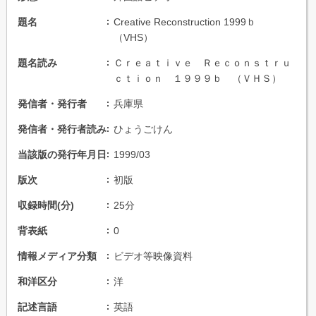
題名
Creative Reconstruction 1999ｂ
（VHS）
題名読み
Ｃｒｅａｔｉｖｅ Ｒｅｃｏｎｓｔｒｕ
ｃｔｉｏｎ １９９９ｂ （ＶＨＳ）
発信者・発行者
兵庫県
発信者・発行者読み
ひょうごけん
当該版の発行年月日
1999/03
版次
初版
収録時間(分)
25分
背表紙
0
情報メディア分類
ビデオ等映像資料
和洋区分
洋
記述言語
英語