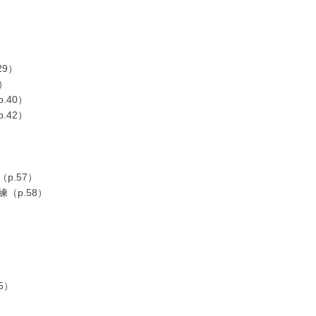
9）
）
40）
42）
.57）
（p.58）
5）