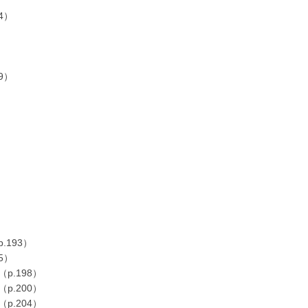
）
4）
9）
）
193）
5）
.198）
.200）
.204）