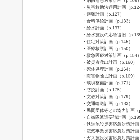
・消防応急対策計画（p.109
・災害救助法適用計画（p.12
・避難計画（p.127）
・食料供給計画（p.133）
・給水計画（p.137）
・給水施設の応急復旧（p.13
・住宅対策計画（p.145）
・医療救護計画（p.150）
・救急医療対策計画（p.154
・被災者救出計画（p.160）
・死体処理計画（p.164）
・障害物除去計画（p.169）
・環境整備計画（p.171）
・防疫計画（p.175）
・文教対策計画（p.179）
・交通輸送計画（p.183）
・民間団体等との協力計画（p.
・自衛隊派遣要請計画（p.19
・鉄道施設災害応急対策計画（p
・電気事業災害応急対策計画（p
・ガス施設災害応急対策計画（p