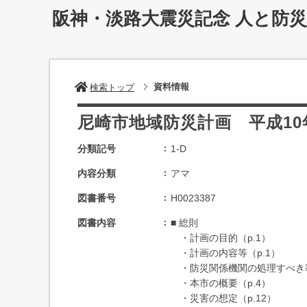
阪神・淡路大震災記念 人と防
資料情報
検索トップ
尼崎市地域防災計画 平成10
分類記号
1-D
内容分類
アマ
図書番号
H0023387
図書内容
■ 総則
・計画の目的（p.1）
・計画の内容等（p.1）
・防災関係機関の処理すべき事
・本市の概要（p.4）
・災害の想定（p.12）