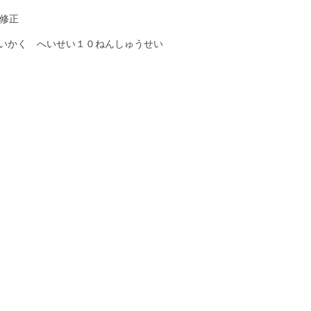
年修正
いかく へいせい１０ねんしゅうせい