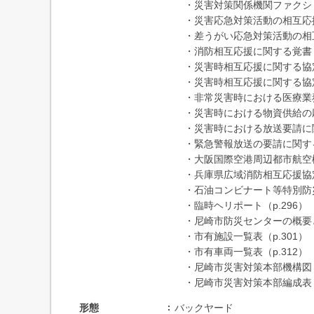
・災害対策関係機関ファクシミリ
・災害応急対策活動の相互応援
・差うがい応急対策活動の相互
・消防相互応援に関する覚書（p
・災害時相互応援に関する協定（
・災害時相互応援に関する協定実
・非常災害時における医療業務協
・災害時における物資供給の応
・災害時における放送要請に関す
・緊急警報放送の要請に関する覚
・大阪国際空港周辺都市航空機
・兵庫県広域消防相互応援協定（
・石油コンビナート等特別防災
・臨時ヘリポート（p.296）
・尼崎市防災センターの概要と機
・市有施設一覧表（p.301）
・市有車両一覧表（p.312）
・尼崎市災害対策本部機構図（p
・尼崎市災害対策本部編成表（
形態
バックヤード