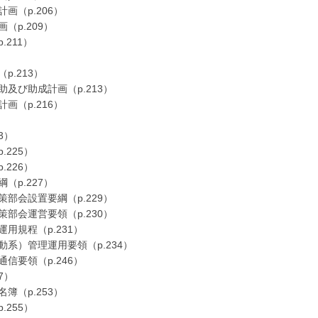
（p.206）
p.209）
211）
.213）
び助成計画（p.213）
（p.216）
3）
225）
226）
p.227）
会設置要綱（p.229）
会運営要領（p.230）
規程（p.231）
系）管理運用要領（p.234）
要領（p.246）
7）
（p.253）
255）