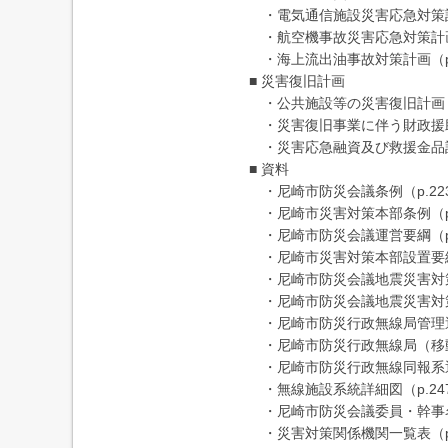
・電気通信施設災害応急対策計画
・航空機事故災害応急対策計画（
・海上流出油事故対策計画（p.
■ 災害復旧計画
・公共施設等の災害復旧計画（p
・災害復旧事業に伴う財政援助及
・災害応急融資及び救援金品計画
■ 資料
・尼崎市防災会議条例（p.22
・尼崎市災害対策本部条例（p.
・尼崎市防災会議運営要綱（p.
・尼崎市災害対策本部設置要綱（
・尼崎市防災会議地震災害対策部
・尼崎市防災会議地震災害対策部
・尼崎市防災行政無線局管理運用
・尼崎市防災行政無線局（移動
・尼崎市防災行政無線同報系通信
・無線施設系統詳細図（p.24
・尼崎市防災会議委員・幹事名簿
・災害対策関係機関一覧表（p.