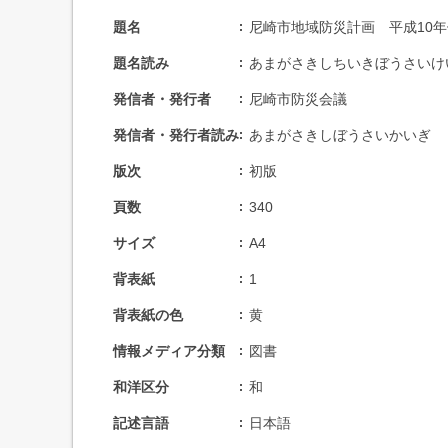
題名
尼崎市地域防災計画 平成10
題名読み
あまがさきしちいきぼうさいけ
発信者・発行者
尼崎市防災会議
発信者・発行者読み
あまがさきしぼうさいかいぎ
版次
初版
頁数
340
サイズ
A4
背表紙
1
背表紙の色
黄
情報メディア分類
図書
和洋区分
和
記述言語
日本語