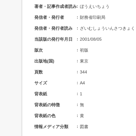
著者・記事作成者読み
ぼうえいちょう
発信者・発行者
財務省印刷局
発信者・発行者読み
ざいむしょういんさつきょく
当該版の発行年月日
2001/08/05
版次
初版
出版地(国)
東京
頁数
344
サイズ
A4
背表紙
1
背表紙の特徴
無
背表紙の色
黄
情報メディア分類
図書