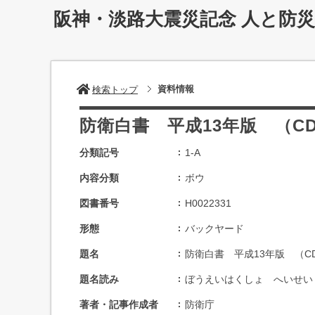
阪神・淡路大震災記念 人と防
資料情報
検索トップ
防衛白書 平成13年版 （CD
分類記号
1-A
内容分類
ボウ
図書番号
H0022331
形態
バックヤード
題名
防衛白書 平成13年版 （CD
題名読み
ぼうえいはくしょ へいせい１
著者・記事作成者
防衛庁