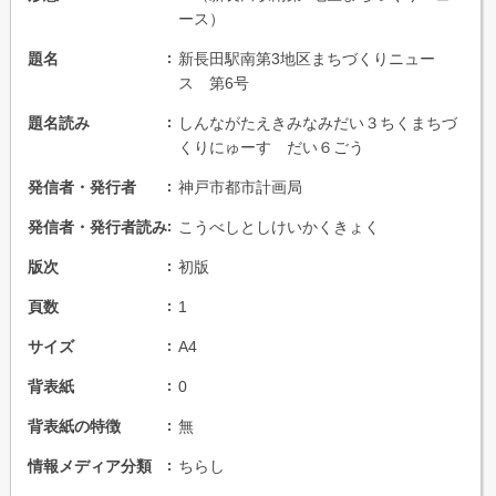
ース）
題名
新長田駅南第3地区まちづくりニュー
ス 第6号
題名読み
しんながたえきみなみだい３ちくまちづ
くりにゅーす だい６ごう
発信者・発行者
神戸市都市計画局
発信者・発行者読み
こうべしとしけいかくきょく
版次
初版
頁数
1
サイズ
A4
背表紙
0
背表紙の特徴
無
情報メディア分類
ちらし