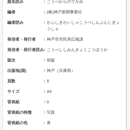
題名読み
こうべからのてがみ
編者
(株)神戸新聞事業社
編者読み
かぶしきかいしゃこうべしんぶんじぎょ
うしゃ
発信者・発行者
神戸市市民局広報課
発信者・発行者読み
こうべししみんきょくこうほうか
版次
初版
出版地(国)
神戸（兵庫県）
頁数
8
サイズ
A4
背表紙
0
背表紙の特徴
写真
背表紙の色
青