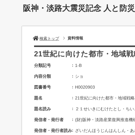
阪神・淡路大震災記念 人と防
資料情報
検索トップ
21世紀に向けた都市・地域
分類記号
1-B
内容分類
ショ
図書番号
H0020903
題名
21世紀に向けた都市・地域戦
題名読み
２１せいきにむけたとし・ちい
発信者・発行者
(財)阪神・淡路産業復興推進機
発信者・発行者読み
ざいだんほうじんはんしん・あ