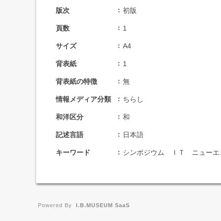
版次
初版
頁数
1
サイズ
A4
背表紙
1
背表紙の特徴
無
情報メディア分類
ちらし
和洋区分
和
記述言語
日本語
キーワード
シンポジウム ＩＴ ニューエ
Powered By
I.B.MUSEUM SaaS