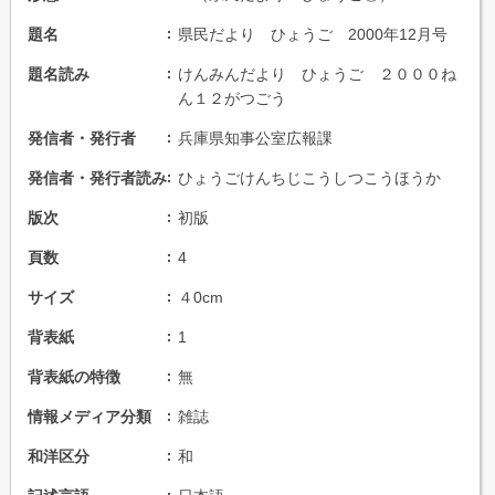
題名
県民だより ひょうご 2000年12月号
題名読み
けんみんだより ひょうご ２０００ね
ん１２がつごう
発信者・発行者
兵庫県知事公室広報課
発信者・発行者読み
ひょうごけんちじこうしつこうほうか
版次
初版
頁数
4
サイズ
４0cm
背表紙
1
背表紙の特徴
無
情報メディア分類
雑誌
和洋区分
和