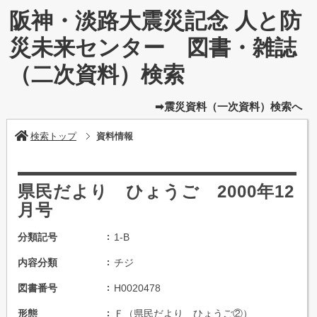
阪神・淡路大震災記念 人と防
災未来センター 図書・雑誌
（二次資料）検索
➡震災資料（一次資料）検索へ
検索トップ
資料情報
県民だより ひょうご 2000年12
月号
分類記号
1-B
内容分類
チジ
図書番号
H0020478
形態
Ｆ（県民だより ひょうご②）