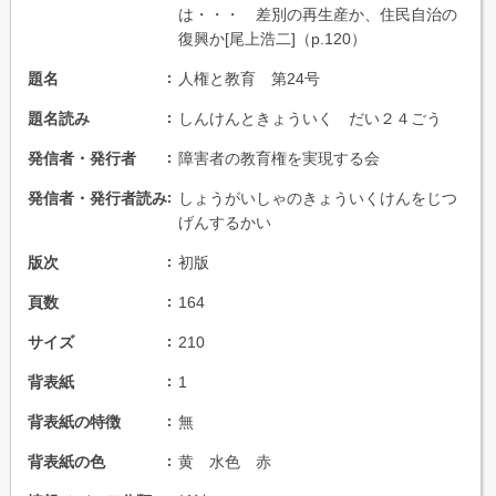
は・・・ 差別の再生産か、住民自治の
復興か[尾上浩二]（p.120）
題名
人権と教育 第24号
題名読み
しんけんときょういく だい２４ごう
発信者・発行者
障害者の教育権を実現する会
発信者・発行者読み
しょうがいしゃのきょういくけんをじつ
げんするかい
版次
初版
頁数
164
サイズ
210
背表紙
1
背表紙の特徴
無
背表紙の色
黄 水色 赤