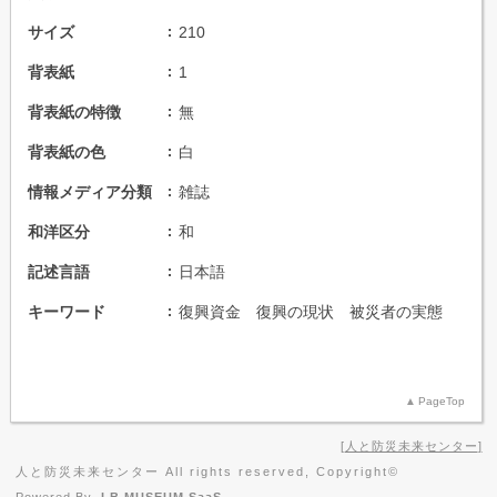
サイズ
210
背表紙
1
背表紙の特徴
無
背表紙の色
白
情報メディア分類
雑誌
和洋区分
和
記述言語
日本語
キーワード
復興資金 復興の現状 被災者の実態
PageTop
人と防災未来センター
人と防災未来センター All rights reserved, Copyright©
Powered By
I.B.MUSEUM SaaS