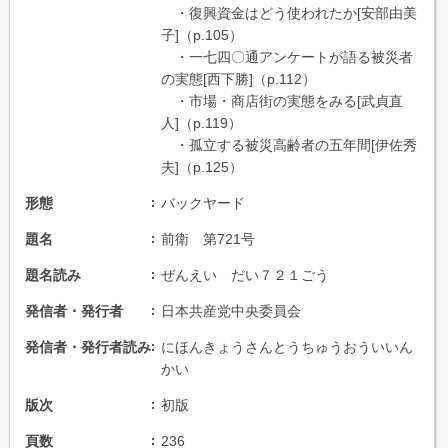
・復興資金はどう使われたか[安部由美
子]（p.105）
・一七四〇通アンケートが語る被災者
の実態[西下勝]（p.112）
・市場・商店街の実態をみる[武貞直
人]（p.119）
・孤立する被災高齢者の五年間[伊佐秀
夫]（p.125）
形態
バックヤード
題名
前衛 第721号
題名読み
ぜんえい だい７２１ごう
発信者・発行者
日本共産党中央委員会
発信者・発行者読み
にほんきょうさんとうちゅうおういいん
かい
版次
初版
頁数
236