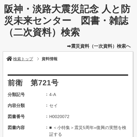
阪神・淡路大震災記念 人と防
災未来センター 図書・雑誌
（二次資料）検索
➡震災資料（一次資料）検索へ
検索トップ
資料情報
前衛 第721号
分類記号
4-A
内容分類
セイ
図書番号
H0020072
図書内容
■ ＜小特集＞震災5周年=復興の実態を検
証する