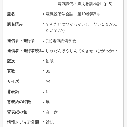
電気設備の震災教訓検討（p.5）
題名
電気設備学会誌 第19巻第8号
題名読み
でんきせつびがっかいし だい１９かん
だい８ごう
発信者・発行者
(社)電気設備学会
発信者・発行者読み
しゃだんほうじんでんきせつびがっかい
版次
初版
頁数
86
サイズ
A4
背表紙
1
背表紙の特徴
無
背表紙の色
白 赤
情報メディア分類
雑誌