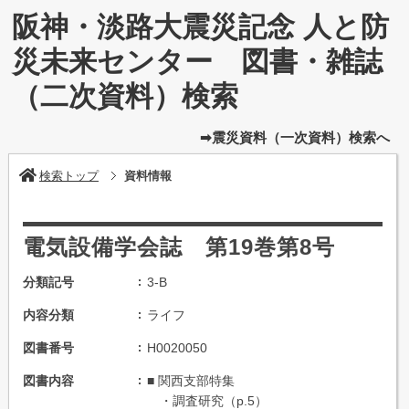
阪神・淡路大震災記念 人と防
災未来センター 図書・雑誌
（二次資料）検索
➡震災資料（一次資料）検索へ
検索トップ
資料情報
電気設備学会誌 第19巻第8号
分類記号
3-B
内容分類
ライフ
図書番号
H0020050
図書内容
■ 関西支部特集
・調査研究（p.5）