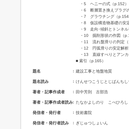
・5 ヘニーの式（p.152）
・6 断層置き換えプラグの所
・7 グラウチング（p.15
・8 仮設構造物基礎の安定（
・9 走向･傾斜とトンネル前
・10 掘削形状の作図（p.1
・11 流れ盤滑りの判定（p.
・12 円弧滑りの安定解析（
・13 直線すべりとアンカー
■ 索引（p.165）
題名
建設工事と地盤地質
題名読み
けんせつこうじとじばんちし
著者・記事作成者
田中芳則 古部浩
著者・記事作成者読み
たなかよしのり こべひろし
発信者・発行者
技術書院
発信者・発行者読み
ぎじゅつしょいん