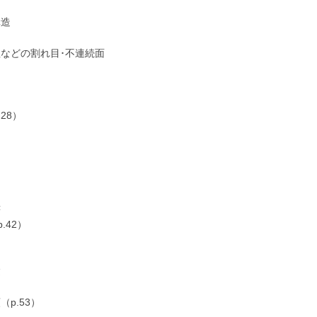
）
構造
理などの割れ目･不連続面
）
28）
書
.42）
験
）
p.53）