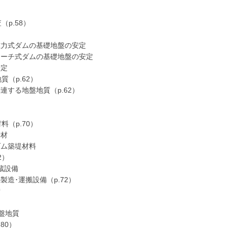
p.58）
）
力式ダムの基礎地盤の安定
ーチ式ダムの基礎地盤の安定
安定
（p.62）
する地盤地質（p.62）
（p.70）
骨材
ム築堤材料
2）
蔵設備
造･運搬設備（p.72）
備
地盤地質
80）