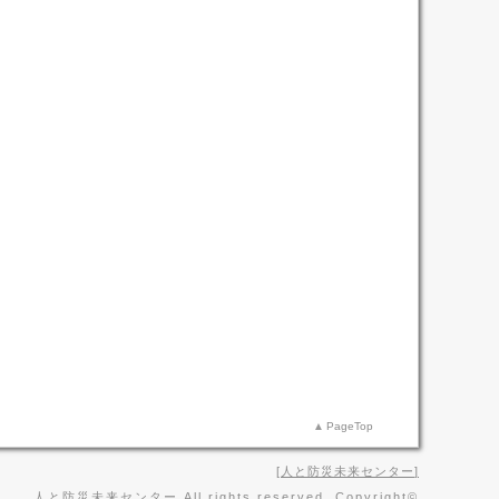
PageTop
人と防災未来センター
人と防災未来センター All rights reserved, Copyright©