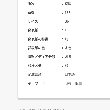
版次
初版
頁数
167
サイズ
B5
背表紙
1
背表紙の特徴
無
背表紙の色
水色
情報メディア分類
図書
和洋区分
和
記述言語
日本語
キーワード
地盤 断層
Powered By
I.B.MUSEUM SaaS