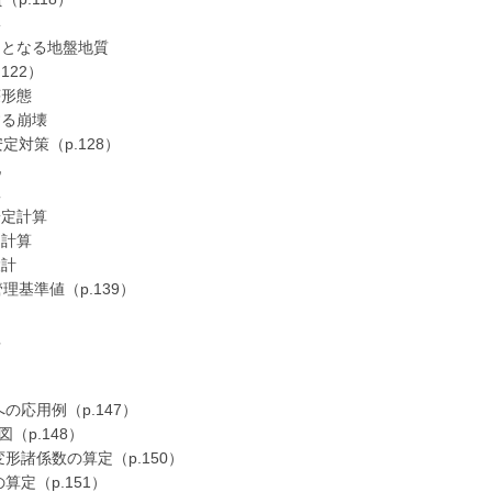
形
となる地盤地質
122）
壊形態
する崩壊
対策（p.128）
配
工
安定計算
定計算
設計
基準値（p.139）
理
応用例（p.147）
（p.148）
諸係数の算定（p.150）
定（p.151）