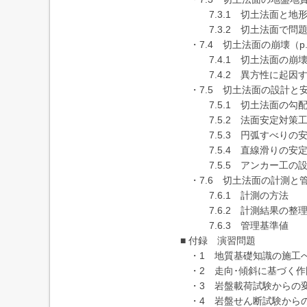
7.3.1 切土法面と地
7.3.2 切土法面で問題
・7.4 切土法面の崩壊（p.
7.4.1 切土法面の崩
7.4.2 異方性に起因
・7.5 切土法面の設計と安定
7.5.1 切土法面の勾
7.5.2 法面安定対策
7.5.3 円弧すべりの
7.5.4 直線滑りの安
7.5.5 アンカー工の
・7.6 切土法面の計測と管理
7.6.1 計測の方法
7.6.2 計測結果の整
7.6.3 管理基準値
■ 付録 演習問題
・1 地質基礎知識の施工への
・2 走向･傾斜に基づく作図
・3 岩盤載荷試験からの変形
・4 岩盤せん断試験からの算