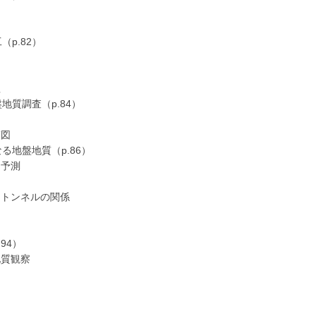
p.82）
理
地質調査（p.84）
質図
る地盤地質（p.86）
題予測
トンネルの関係
94）
地質観察