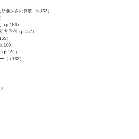
要深さの算定（p.153）
4）
p.156）
方予測（p.157）
59）
160）
p.161）
（p.163）
つ