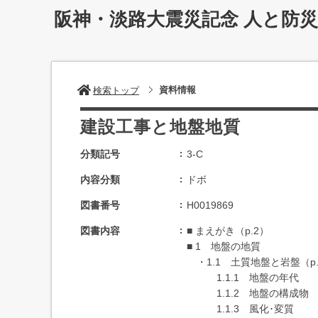
阪神・淡路大震災記念 人と防
資料情報
検索トップ
建設工事と地盤地質
分類記号
3-C
内容分類
ドボ
図書番号
H0019869
図書内容
■ まえがき（p.2）
■ 1 地盤の地質
・1.1 土質地盤と岩盤（p.
1.1.1 地盤の年代
1.1.2 地盤の構成物
1.1.3 風化･変質