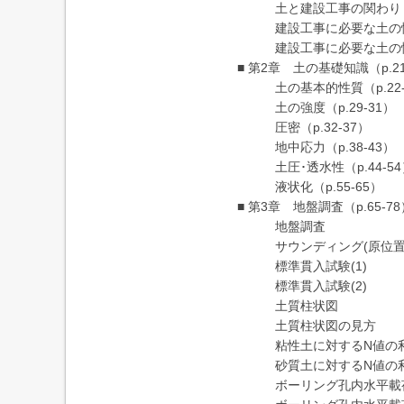
土と建設工事の関わり
建設工事に必要な土の情報
建設工事に必要な土の情報
■ 第2章 土の基礎知識（p.21
土の基本的性質（p.22-
土の強度（p.29-31）
圧密（p.32-37）
地中応力（p.38-43）
土圧･透水性（p.44-54
液状化（p.55-65）
■ 第3章 地盤調査（p.65-78
地盤調査
サウンディング(原位置
標準貫入試験(1)
標準貫入試験(2)
土質柱状図
土質柱状図の見方
粘性土に対するN値の
砂質土に対するN値の
ボーリング孔内水平載荷試