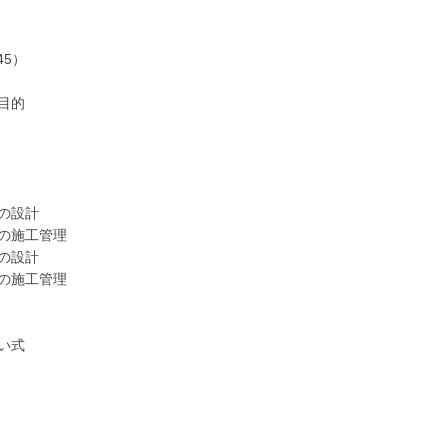
45）
目的
)
)
の設計
施工管理
の設計
施工管理
い式