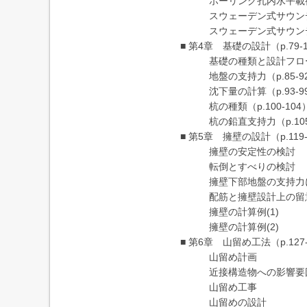
ボーリング孔内水平載荷試
スウェーデン式サウンディ
スウェーデン式サウンディ
■ 第4章 基礎の設計（p.79-
基礎の種類と設計フロー（p
地盤の支持力（p.85-9
沈下量の計算（p.93-9
杭の種類（p.100-104
杭の鉛直支持力（p.105-
■ 第5章 擁壁の設計（p.119-
擁壁の安定性の検討
転倒とすべりの検討
擁壁下部地盤の支持力に
配筋と擁壁設計上の留
擁壁の計算例(1)
擁壁の計算例(2)
■ 第6章 山留め工法（p.127-
山留め計画
近接構造物への影響要
山留め工事
山留めの設計