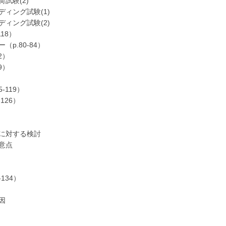
験(2)
ング試験(1)
ング試験(2)
118）
.80-84）
2）
9）
）
119）
126）
対する検討
意点
134）
因