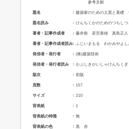
参考文献
題名
建築家のための土質と基礎 
題名読み
けんちくかのためのつちしつ
著者・記事作成者
藤井衛 若宮善雄 真島正人
著者・記事作成者読み
ふじいまもる わかみやよし
発信者・発行者
(株)建築技術
発信者・発行者読み
かぶしきがいしゃけんちくぎ
版次
初版
頁数
157
サイズ
210
背表紙
1
背表紙の特徴
無
背表紙の色
黒 赤