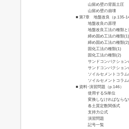
山留め壁の背面土圧
山留め壁の崩壊
■ 第7章 地盤改良（p.135-1
地盤改良の原理
地盤改良工法の種類と
締め固め工法の種類(1
締め固め工法の種類(2
固化工法の種類(1)
固化工法の種類(2)
サンドコンバクション
サンドコンバクションの
ソイルセメントコラム
ソイルセメントコラムの
■ 資料･演習問題（p.146）
使用するSi単位
変換しなければならな
各土質定数関係式
支持力公式
演習問題
記号一覧