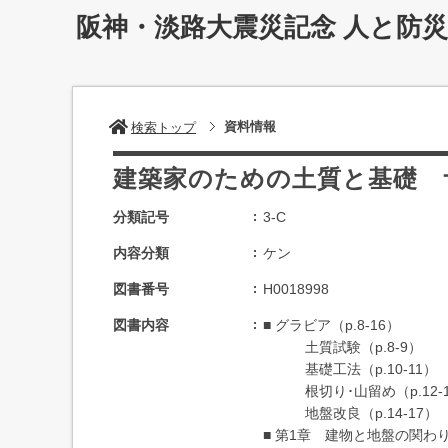
阪神・淡路大震災記念 人と防
資料情報
検索トップ
建築家のための土質と基礎 
分類記号
3-C
内容分類
ケン
図書番号
H0018998
図書内容
■ グラビア（p.8-16）
土質試験（p.8-9）
基礎工法（p.10-11）
根切り･山留め（p.12-1
地盤改良（p.14-17）
■ 第1章 建物と地盤の関わり（