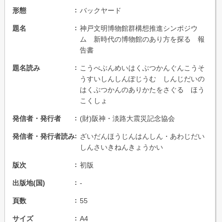
形態
バックヤード
題名
神戸文明博物館群構想推進シンポジウ
ム 新時代の博物館のあり方を探る 報
告書
題名読み
こうべぶんめいはくぶつかんぐんこうそ
うすいしんしんぽじうむ しんじだいの
はくぶつかんのありかたをさぐる ほう
こくしょ
発信者・発行者
(財)阪神・淡路大震災記念協会
発信者・発行者読み
ざいだんほうじんはんしん・あわじだい
しんさいきねんきょうかい
版次
初版
出版地(国)
-
頁数
55
サイズ
A4