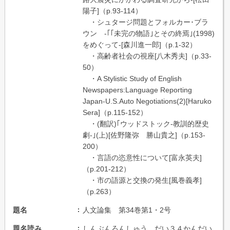
陽子]（p.93-114）
・シュタージ問題とフォルカー･ブラ
ウン -｢｢未完の物語｣とその終焉｣(1998)
をめぐって-[森川進一郎]（p.1-32）
・高齢者社会の視座[八木秀夫]（p.33-
50）
・A Stylistic Study of English
Newspapers:Language Reporting
Japan-U.S.Auto Negotiations(2)[Haruko
Sera]（p.115-152）
・(翻訳)｢ウッドストック-教訓的歴史
劇-｣(上)[佐野隆弥 勝山貴之]（p.153-
200）
・言語の恣意性について[富永英夫]
（p.201-212）
・市の語源と交換の発生[風巻義孝]
（p.263）
題名
人文論集 第34巻第1・2号
題名読み
しんぶんろんしゅう だい３４かんだい