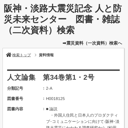
阪神・淡路大震災記念 人と防
災未来センター 図書・雑誌
（二次資料）検索
➡震災資料（一次資料）検索へ
検索トップ
資料情報
人文論集 第34巻第1・2号
分類記号
2-A
図書番号
H0018125
図書内容
■ 論説
・外国人住民と日本人のプロダクティ
ブ･コミュニケーションに向けて-阪神･淡
路大震災にかかわる調査研究から-[松田