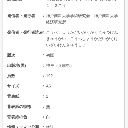
１・２ごう
発信者・発行者
神戸商科大学学術研究会 神戸商科大学
経済研究所
発信者・発行者読み
こうべしょうかだいがくがくじゅつけん
きゅうかい こうべしょうかだいがくけ
いざいけんきゅうしょ
版次
初版
出版地(国)
神戸（兵庫県）
頁数
192
サイズ
A5
背表紙
1
背表紙の特徴
無
背表紙の色
白
情報メディア分類
雑誌