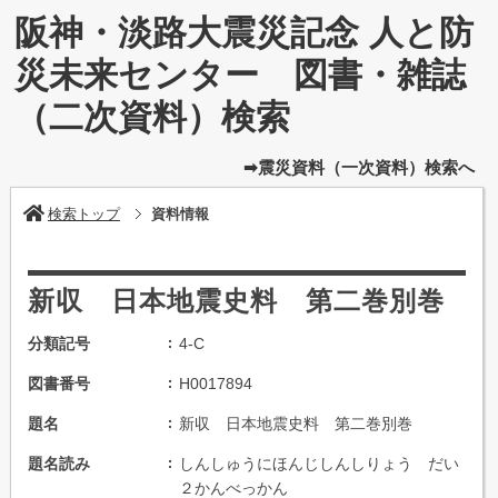
阪神・淡路大震災記念 人と防
災未来センター 図書・雑誌
（二次資料）検索
➡震災資料（一次資料）検索へ
検索トップ
資料情報
新収 日本地震史料 第二巻別巻
分類記号
4-C
図書番号
H0017894
題名
新収 日本地震史料 第二巻別巻
題名読み
しんしゅうにほんじしんしりょう だい
２かんべっかん