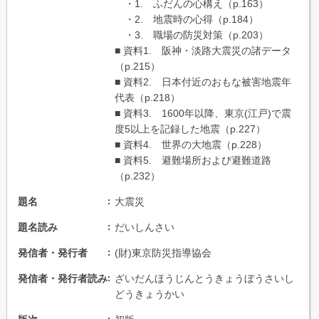
・1. ふだんの心構え（p.163）
・2. 地震時の心得（p.184）
・3. 職場の防災対策（p.203）
■ 資料1. 阪神・淡路大震災の諸データ
（p.215）
■ 資料2. 日本付近のおもな被害地震年
代表（p.218）
■ 資料3. 1600年以降、東京(江戸)で震
度5以上を記録した地震（p.227）
■ 資料4. 世界の大地震（p.228）
■ 資料5. 避難場所および避難道路
（p.232）
題名
大震災
題名読み
だいしんさい
発信者・発行者
(財)東京防災指導協会
発信者・発行者読み
ざいだんほうじんとうきょうぼうさいし
どうきょうかい