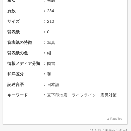
版次
初版
頁数
234
サイズ
210
背表紙
0
背表紙の特徴
写真
背表紙の色
紺
情報メディア分類
図書
和洋区分
和
記述言語
日本語
キーワード
直下型地震 ライフライン 震災対策
PageTop
人と防災未来センター