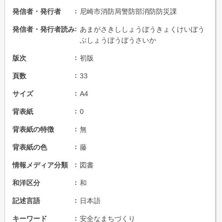
発信者・発行者
尼崎市消防局警防部消防防災課
発信者・発行者読み
あまがさきししょうぼうきょくけいぼう
ぶしょうぼうぼうさいか
版次
初版
頁数
33
サイズ
A4
背表紙
0
背表紙の特徴
無
背表紙の色
藤
情報メディア分類
図書
和洋区分
和
記述言語
日本語
キーワード
安全なまちづくり