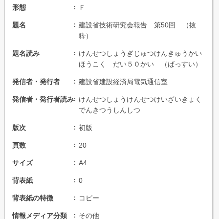
形態
Ｆ
題名
建設省技術研究会報告 第50回 （抜
粋）
題名読み
けんせつしょうぎじゅつけんきゅうかい
ほうこく だい５０かい （ばっすい）
発信者・発行者
建設省建設経済局電気通信室
発信者・発行者読み
けんせつしょうけんせつけいざいきょく
でんきつうしんしつ
版次
初版
頁数
20
サイズ
A4
背表紙
0
背表紙の特徴
コピー
情報メディア分類
その他