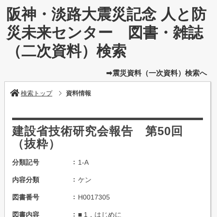
阪神・淡路大震災記念 人と防
災未来センター 図書・雑誌
（二次資料）検索
➡震災資料（一次資料）検索へ
検索トップ
資料情報
建設省技術研究会報告 第50回
（抜粋）
分類記号
1-A
内容分類
ケン
図書番号
H0017305
図書内容
■ 1．はじめに