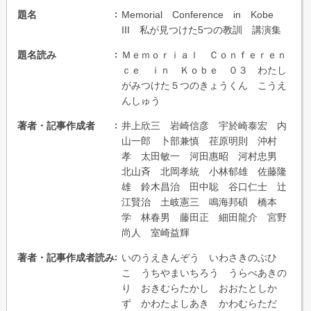
題名
Memorial Conference in Kobe
III 私が見つけた5つの教訓 講演集
題名読み
Ｍｅｍｏｒｉａｌ Ｃｏｎｆｅｒｅｎ
ｃｅ ｉｎ Ｋｏｂｅ ０３ わたし
がみつけた５つのきょうくん こうえ
んしゅう
著者・記事作成者
井上欣三 岩崎信彦 宇於崎泰宏 内
山一郎 卜部兼慎 荏原明則 沖村
孝 太田敏一 河田惠昭 河村忠男
北山斉 北岡孝統 小林郁雄 佐藤隆
雄 鈴木昌治 田中聡 谷口仁士 辻
江賢治 土岐憲三 鳴海邦碩 橋本
学 林春男 藤田正 細田龍介 宮野
尚人 室崎益輝
著者・記事作成者読み
いのうえきんぞう いわさきのぶひ
こ うちやまいちろう うらべあきの
り おきむらたかし おおたとしか
ず かわたよしあき かわむらただ