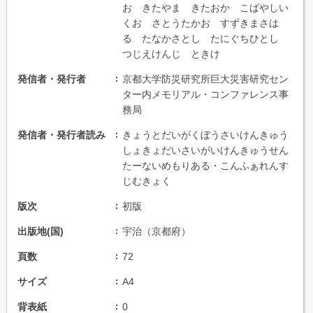
お きたやま きたおか こばやしい
くお さとうたかお すずきまさは
る たなかさとし たにぐちひとし
つじえけんじ ときけ
発信者・発行者
京都大学防災研究所巨大災害研究セン
ター内メモリアル・コンファレンス事
務局
発信者・発行者読み
きょうとだいがくぼうさいけんきゅう
しょきょだいさいがいけんきゅうせん
たーないめもりある・こんふぁれんす
じむきょく
版次
初版
出版地(国)
宇治（京都府）
頁数
72
サイズ
A4
背表紙
0